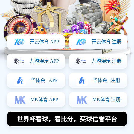
本文将围绕“梅西的足球世界：卡通绘画展现传奇球
星的魅力与激情”这一主题进行深入探讨。作为当代
足球界最具影响力和传奇色彩的人物之一，梅西不
仅在绿茵场上创造了无数辉煌的时刻，其个性与风
采也深深吸引了全球球迷。通过卡通绘画这一独特
的艺术形式，我们得以从另一个角度感受梅西所展
现出的激情与魅力。在文章中，我们将从四个方面
详细阐述：首先是梅西在比赛中的英姿与技术；其
次是他在场下的人格魅力；接着是卡通绘画如何传
达这些特质；最后探讨这种艺术形式对年轻一代的
影响。希望通过本文，读者能够更加全面地理解梅
西这位足球巨星，以及卡通艺术如何赋予他的形象
新的生命。
1、梅西在比赛中的英姿
梅西，无疑是现代足球史上的一个传奇。他以其卓
越的技艺和超凡的表现，让无数球迷为之疯狂。在
赛场上，他如同一位魔术师，将足球玩弄于股掌之