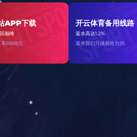
分榜以97分稳居第一位
出色的表现强势领跑积分榜，以97分稳居第一位。
反映了教练组和球员们的努力与默契。文章将从四
现进行详细阐述，包括球队战术分析、球员个人表
析，我们可以更深入地了解武汉篮球队为何能够在
续比赛中的精彩表现。
具特色，主教练根据对手特点灵活调整战术，使得
用了快速反击和高位挡拆相结合的进攻方式，在比
有效撕开对方防线，还能最大限度地利用球员速度
队协作。他们通过紧逼防守和区域联防相结合，使
过程中，尤其是在关键时刻，武汉队总是能够通过
先优势。