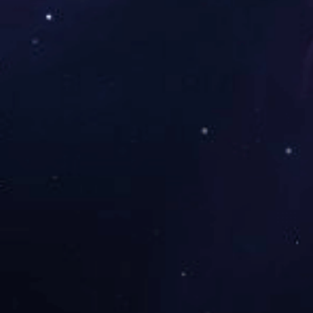
随着比赛继续推进，我们有理由相信，如
会有更加精彩纷呈的一幕出现。不仅如此
中国篮球事业的发展做出贡献。因此，让
上一篇
巴西足球明星遭枪杀引发社会关注与安全问题
下一篇
足球明星社交媒体精彩瞬间截图大汇总让你一
现在联系