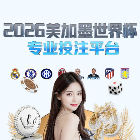
体育热点
首页
-
体育热点
火箭队与勇士队激战五场季后赛精彩
回顾与分析
2025-09-16 00:55:01