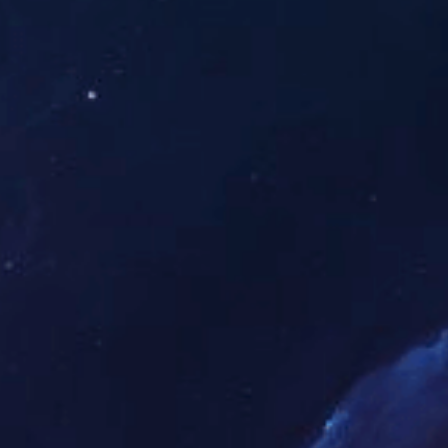
互动乐动LDSports体育
热门新闻
足球明星经典手势解析与背后意
义深度解读
2026-01-09 21:59:18
足球明星克莱德曼的传奇故事与
成就揭秘
2026-01-04 17:43:39
女裁判与足球明星的传奇故事在
绿茵场上的激情与挑战
2025-12-25 04:49:02
延边籍足球明星盘点及其在中国
足球历史上的影响与成就