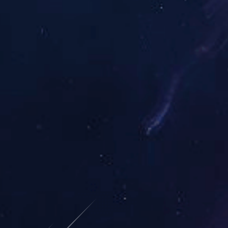
另一方面，马竞一向以顽强著称，他们不
并寻找机会。虽然客场作战，但他们已经
对于这次远征，他们自然不会轻言放弃。
2、双方实力分析
从整体实力来看，两支球队都有各自鲜明
备，他们拥有几名技术娴熟、速度极快的