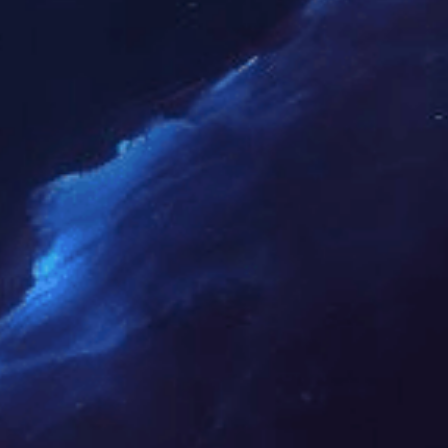
2025-12-24 11:06:13
赛后分析：北京羽毛球队与上海
羽毛球队的战术与心理较量探讨
2025-12-23 17:48:44
北京羽毛球队在全国锦标赛中以
71分领先其他队伍展现强劲实力
2025-12-23 01:26:31
当今足球明星球技排行榜揭晓谁
是足坛之巅的真正王者
2025-12-22 07:44:42
众多足球明星为何对中国情有独
钟他们的故事与热爱揭秘
2025-12-21 16:05:46
偶遇足球明星的精彩瞬间合影分
享让我们一起回忆那些难忘的时
刻
2025-12-21 00:17:04
深度分析上海网球队的运营策略