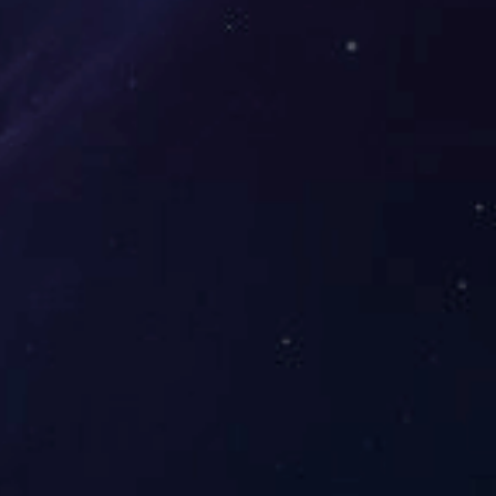
ootball, where any moment can change the tide
e advantage for 圣特安德鲁 or the renowned
ir reasons to fight hard for victory.
th sides bring their unique strengths and
 await to see who will ultimately emerge
 reinforcing the notion that in football,
精彩与魅力
偿