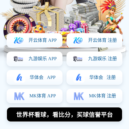
本文将对努涅斯在赛季初期的表现进行深入分析，
并探讨其对球队战术的影响。努涅斯作为一名年轻
有潜力的前锋，在赛季初展现了出色的进攻能力和
战术素养。他不仅在进球方面贡献良多，还在球队
整体战术布局中扮演了关键角色。文章将从四个方
面对努涅斯的表现及其对球队战术的影响进行详细
探讨，分别是他的个人技术特点、在比赛中的位置
和角色、与队友之间的配合以及对球队整体战术风
格的适应和改变。通过这些分析，我们希望能够全
面理解努涅斯如何为球队的发展贡献力量。
1、个人技术特点分析
努涅斯是一名具备极高个人技术水平的前锋，他拥
有出色的控球能力和敏锐的门前嗅觉。在赛季初
期，他展现出了良好的盘带技巧，能够在狭小空间
内灵活突破防守。此外，他准确而有力度的射门能
力使得他成为球队的重要得分点。在面对强大的防
守时，努涅斯往往能够利用自己的速度和灵活性寻