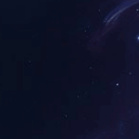
努力寻找新的方向，但在实际操作中，这
中，想要通过简单的交易和选秀迅速完成
球队内部的动荡也给重建工作带来了额外
确定性。老将们的离去，新秀们的崭露头
关键时刻，球队内部缺乏一个能够稳定军
控，无法发挥出应有的实力。
更为关键的是，猛龙队的未来仍然充满了
但他们还需要时间去成长和磨合。短期内
失望，也给管理层带来了巨大的挑战。在
找到正确的重建方向，他们很可能会在未
面对这一系列的挑战，猛龙队必须要有清
方向。是继续以现有的年轻球员为核心，
期大胆进行交易，引进即战力来迅速提高
运。
球队需要加强管理层与球员之间的沟通，
只有在明确的目标下，球队才能在重建的
季，猛龙队的人员变动频繁，这不仅影响
如果猛龙队能够稳定阵容，建立一个以年