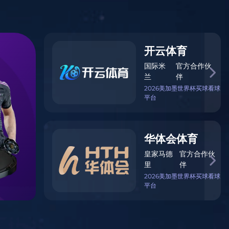
务
互动乐动LDSports体育
马上预约