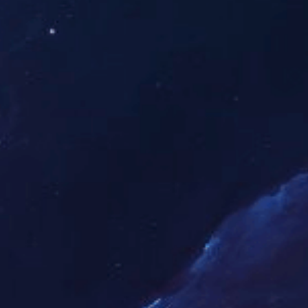
互动乐动LDSports体育
热门新闻
足球明星经典手势解析与背后意
义深度解读
2026-01-09 21:59:18
足球明星克莱德曼的传奇故事与
成就揭秘
2026-01-04 17:43:39
女裁判与足球明星的传奇故事在
绿茵场上的激情与挑战
2025-12-25 04:49:02
延边籍足球明星盘点及其在中国
足球历史上的影响与成就