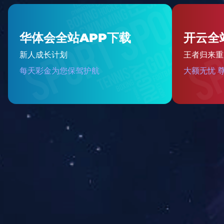
猛龙队前途未卜，失去核心球
2025-07-05 11:39:25
猛龙队在经历了辉煌的巅峰后，如今正面
入了重建的泥沼，前途未卜。本文深入分
在困境中重拾辉煌。
猛龙队，核心球员，NBA，重建，篮球
猛龙队，这支曾在NBA赛场上写下辉煌篇
猛龙队历史上最为辉煌的一年，他们凭借
座NBA总冠军奖杯。这个冠军不仅仅是
定。随着时间的推移，猛龙队却逐渐陷入
上了一层厚厚的阴影。