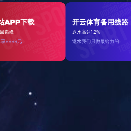
员困扰未解
临一场前所未有的危机。球队失去了核心球员，陷
析了猛龙队的现状及未来发展方向，探讨他们如何
队伍，困境，未来发展
章的球队，如今却陷入了困境。回顾2019年，那是
着不屈的斗志和团队合作，成功夺得了队史上第一
球迷心中的荣誉，更是对猛龙队多年努力的一种肯
了核心球员流失的困境中，这也使得球队的未来蒙