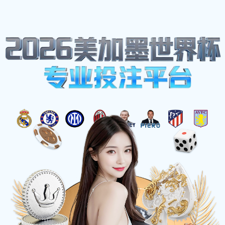
体育明星
首页
-
体育明星
在作业中学习足球明星的奋斗故事与
成长历程
2025-12-01 11:09:38