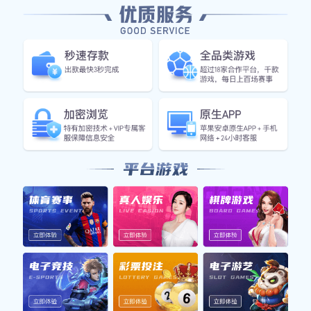
另一位传奇球星C罗同样有着艰辛的起步。他来自葡
萄牙一个普通家庭，在少年时期为了追求自己的足
球梦想，不惜离开家乡，独自一人前往里斯本。这
种孤独与不易，使他更加坚定了要成为顶尖球员的
决心。
这样的故事告诉我们，无论出身如何，只要有梦
想，并愿意为之付出努力，就一定能找到实现梦想
的机会。追梦过程中的每一步都是重要的一环，正
是这些初始阶段奠定了他们日后成就辉煌事业的基