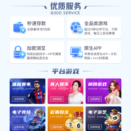
更体现了他们对基本功扎实掌握。
除了击球技巧，发球策略也是关键因素之一。在钻
石联赛中，上海队员们常常通过变化多端的发球来
迷惑对手，从而争取主动权。他们根据不同对手特
点制定相应发球计划，使得每一次发球都能产生意
想不到的效果。
防守能力同样不可忽视。面对实力相当或更强大的
对手，上海队员能够有效利用自身优势进行防守，
及时调整站位处理突如其来的攻击，对方无法轻易