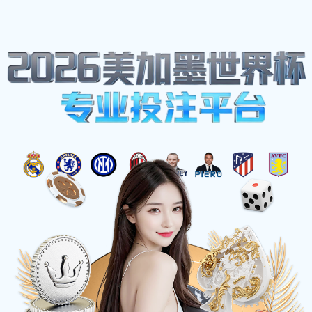
体育明星
首页
-
体育明星
丁字开头的足球明星盘点及其在足球
历史上的影响力分析
2025-10-25 14:47:38