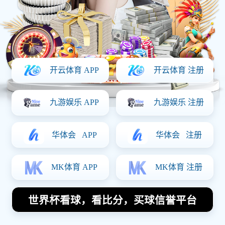
本文将对以“丁”字开头的足球明星进行盘点，并分
析他们在足球历史上的影响力。通过回顾这些明星
的职业生涯、技术特点、个人成就以及对球队和国
家队的贡献，探讨他们为何能在这个运动中占据重
要地位。文章将从四个方面进行详细阐述，分别是
“丁字开头球星概览”、“技术风格与战术应用”、“对
足球发展的贡献”和“传奇影响与后续发展”。希望通
过这篇文章，让读者对这些独特的足球明星有更深
入的了解，从而更好地认识他们在足球历史长河中
的地位。
1、第一个小标题
在全球范围内，很多著名的足球明星以“丁”字开
头，其中最具代表性的无疑是丁俊晖和丁威迪等
人。他们虽然来自不同的领域，但都展现了卓越的
天赋与努力拼搏的精神。在足球界，“丁”字开头的
人物并不多见，但仍然有一些值得一提的重要球
员，他们凭借出色的表现赢得了球迷们的喜爱。